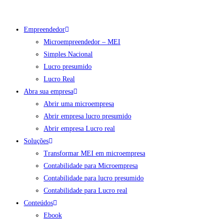
o
Ir
conteúdo
para
Empreendedor
o
Microempreendedor – MEI
conteúdo
Simples Nacional
Lucro presumido
Lucro Real
Abra sua empresa
Abrir uma microempresa
Abrir empresa lucro presumido
Abrir empresa Lucro real
Soluções
Transformar MEI em microempresa
Contabilidade para Microempresa
Contabilidade para lucro presumido
Contabilidade para Lucro real
Conteúdos
Ebook