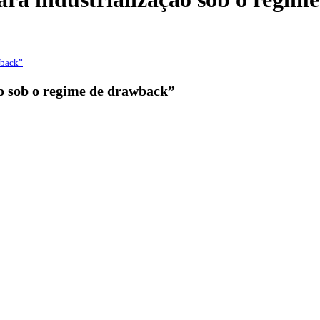
wback”
ão sob o regime de drawback”