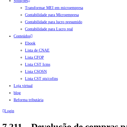
Soluções
Transformar MEI em microempresa
Contabilidade para Microempresa
Contabilidade para lucro presumido
Contabilidade para Lucro real
Conteúdos
Ebook
Lista de CNAE
Lista CFOP
Lista CST Icms
Lista CSOSN
Lista CST pis/cofins
Loja virtual
blog
Reforma tributária
Login
7.211 – Devolução de compras p