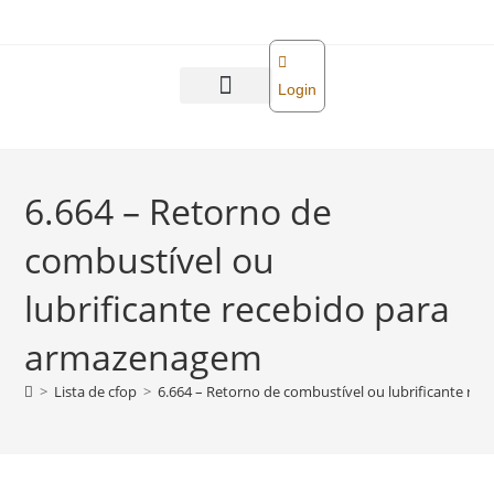
o
conteúdo
Login
Abra sua empresa
Reforma tributária
6.664 – Retorno de
combustível ou
lubrificante recebido para
armazenagem
>
Lista de cfop
>
6.664 – Retorno de combustível ou lubrificante r