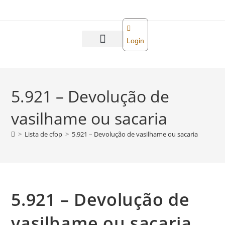
o
conteúdo
Login
Abra sua empresa
Reforma tributária
5.921 – Devolução de
vasilhame ou sacaria
>
Lista de cfop
>
5.921 – Devolução de vasilhame ou sacaria
5.921 – Devolução de
vasilhame ou sacaria