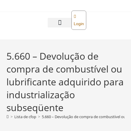
o
conteúdo
Login
Abra sua empresa
Reforma tributária
5.660 – Devolução de
compra de combustível ou
lubrificante adquirido para
industrialização
subseqüente
>
Lista de cfop
>
5.660 – Devolução de compra de combustível ou lub