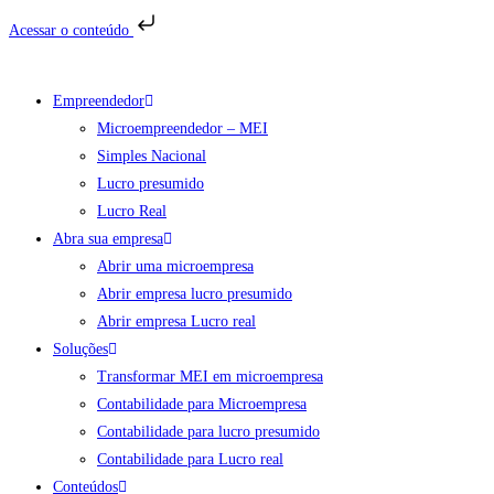
Acessar o conteúdo
Ir
para
Empreendedor
o
Microempreendedor – MEI
conteúdo
Simples Nacional
Lucro presumido
Lucro Real
Abra sua empresa
Abrir uma microempresa
Abrir empresa lucro presumido
Abrir empresa Lucro real
Soluções
Transformar MEI em microempresa
Contabilidade para Microempresa
Contabilidade para lucro presumido
Contabilidade para Lucro real
Conteúdos