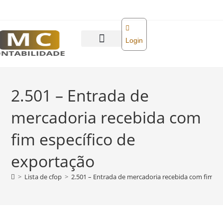
o
conteúdo
Login
Abra sua empresa
Reforma tributária
2.501 – Entrada de
mercadoria recebida com
fim específico de
exportação
>
Lista de cfop
>
2.501 – Entrada de mercadoria recebida com fim es