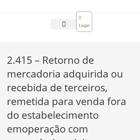
o
conteúdo
Login
Abra sua empresa
Reforma tributária
2.415 – Retorno de
mercadoria adquirida ou
recebida de terceiros,
remetida para venda fora
do estabelecimento
emoperação com