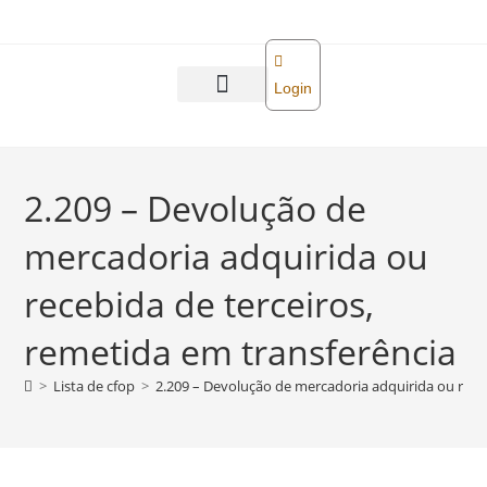
o
conteúdo
Login
Abra sua empresa
Reforma tributária
2.209 – Devolução de
mercadoria adquirida ou
recebida de terceiros,
remetida em transferência
>
Lista de cfop
>
2.209 – Devolução de mercadoria adquirida ou receb