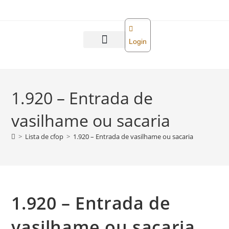
o
conteúdo
Login
Abra sua empresa
Reforma tributária
1.920 – Entrada de
vasilhame ou sacaria
>
Lista de cfop
>
1.920 – Entrada de vasilhame ou sacaria
1.920 – Entrada de
vasilhame ou sacaria