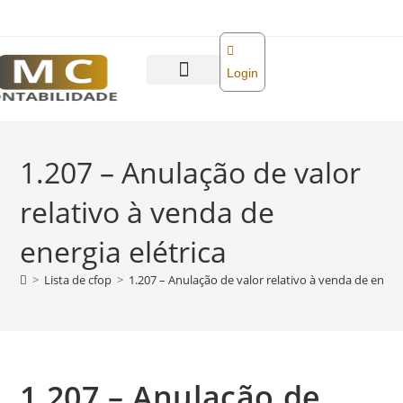
o
conteúdo
Login
Abra sua empresa
Reforma tributária
1.207 – Anulação de valor
relativo à venda de
energia elétrica
>
Lista de cfop
>
1.207 – Anulação de valor relativo à venda de energi
1.207 – Anulação de