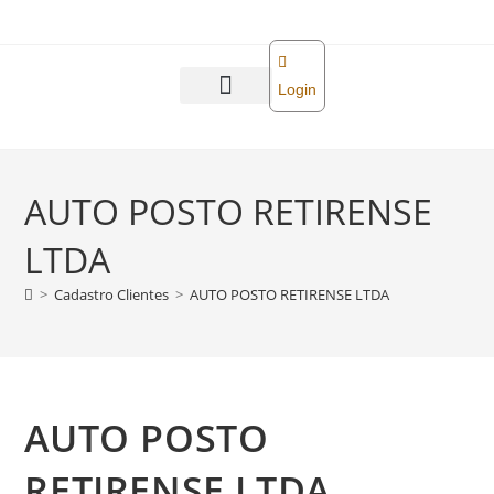
o
conteúdo
Login
Abra sua empresa
Reforma tributária
AUTO POSTO RETIRENSE
LTDA
>
Cadastro Clientes
>
AUTO POSTO RETIRENSE LTDA
AUTO POSTO
RETIRENSE LTDA