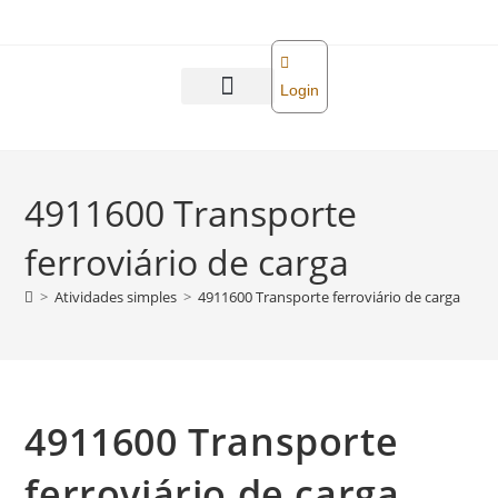
o
conteúdo
Login
Abra sua empresa
Reforma tributária
4911600 Transporte
ferroviário de carga
>
Atividades simples
>
4911600 Transporte ferroviário de carga
4911600 Transporte
ferroviário de carga