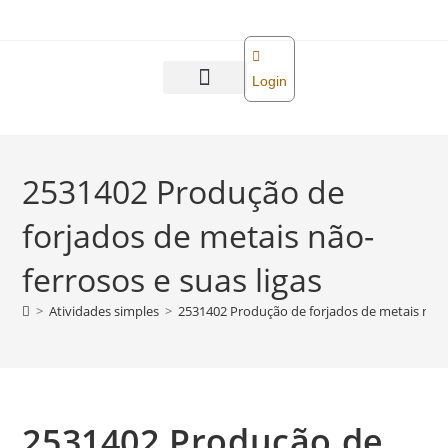
o
conteúdo
Login
Abra sua empresa
Reforma tributária
2531402 Produção de
forjados de metais não-
ferrosos e suas ligas
>
Atividades simples
>
2531402 Produção de forjados de metais não-f
2531402 Produção de