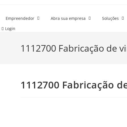
o
Ir
conteúdo
para
o
Empreendedor
Abra sua empresa
Soluções
conteúdo
Login
1112700 Fabricação de v
1112700 Fabricação d