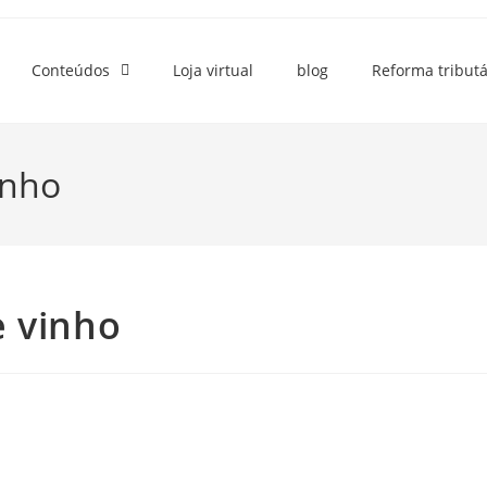
Conteúdos
Loja virtual
blog
Reforma tributá
inho
e vinho