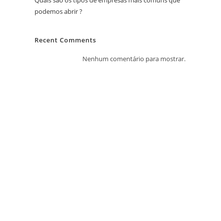
Quais são os tipos de empresas mais comuns que
podemos abrir ?
Recent Comments
Nenhum comentário para mostrar.