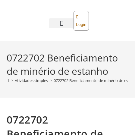
o
conteúdo
Login
Abra sua empresa
Reforma tributária
0722702 Beneficiamento
de minério de estanho
>
Atividades simples
>
0722702 Beneficiamento de minério de esta
0722702
Beneficiamento de