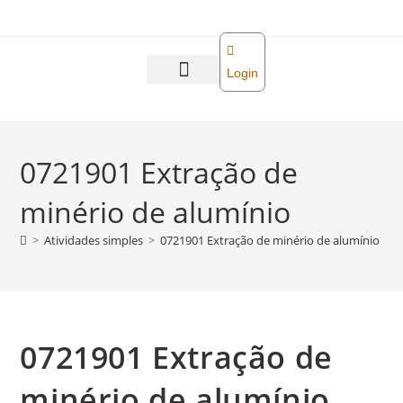
o
conteúdo
Login
Abra sua empresa
Reforma tributária
0721901 Extração de
minério de alumínio
>
Atividades simples
>
0721901 Extração de minério de alumínio
0721901 Extração de
minério de alumínio