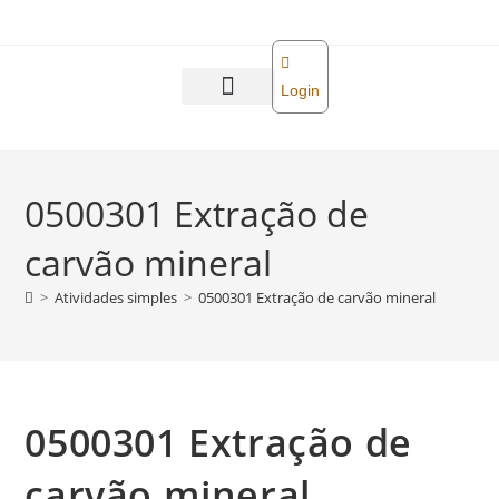
o
conteúdo
Login
Abra sua empresa
Reforma tributária
0500301 Extração de
carvão mineral
>
Atividades simples
>
0500301 Extração de carvão mineral
0500301 Extração de
carvão mineral