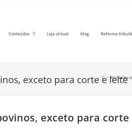
Conteúdos
Loja virtual
blog
Reforma tributá
nos, exceto para corte e leite
>
Atividades s
bovinos, exceto para corte