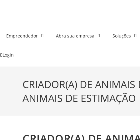
o
conteúdo
Empreendedor
Abra sua empresa
Soluções
Login
CRIADOR(A) DE ANIMAIS
ANIMAIS DE ESTIMAÇÃO
CRIADOR(A) DE ANIM