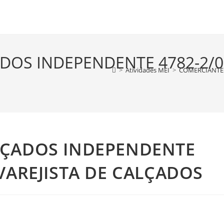
DOS INDEPENDENTE 4782-2/0
>
Atividades MEI
>
COMERCIANTE 
LÇADOS INDEPENDENTE
VAREJISTA DE CALÇADOS