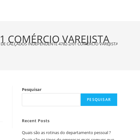
1 COMÉRCIO VAREJISTA
DE CALÇADOS INDEPENDENTE 4782-2/01 COMÉRCIO VAREJISTA DE CALÇA
Pesquisar
PESQUISAR
Recent Posts
Quais são as rotinas do departamento pessoal ?
Quais são os tipos de empresas mais comuns que