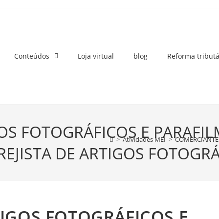
Conteúdos
Loja virtual
blog
Reforma tributá
OS FOTOGRÁFICOS E PARAFI
>
Atividades MEI
>
COMERCIANTE 
REJISTA DE ARTIGOS FOTOGR
IGOS FOTOGRÁFICOS E