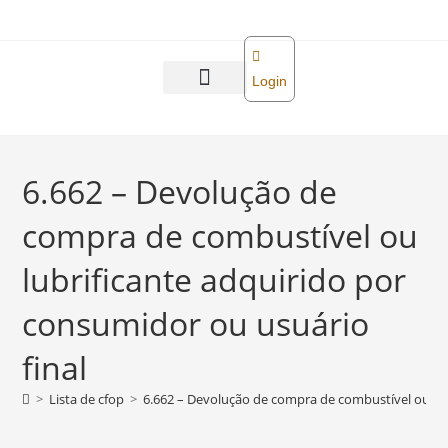
o
conteúdo
Login
Abra sua empresa
Reforma tributária
6.662 – Devolução de
compra de combustível ou
lubrificante adquirido por
consumidor ou usuário
final
>
Lista de cfop
>
6.662 – Devolução de compra de combustível ou lub