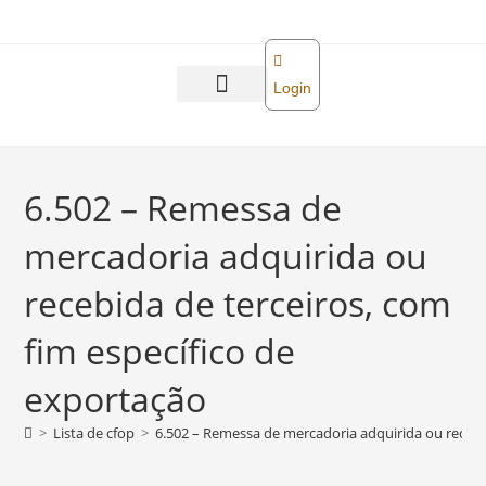
o
conteúdo
Login
Abra sua empresa
Reforma tributária
6.502 – Remessa de
mercadoria adquirida ou
recebida de terceiros, com
fim específico de
exportação
>
Lista de cfop
>
6.502 – Remessa de mercadoria adquirida ou recebi