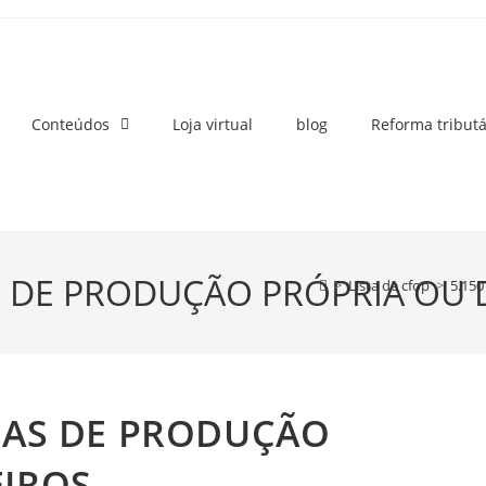
Conteúdos
Loja virtual
blog
Reforma tributá
S DE PRODUÇÃO PRÓPRIA OU 
>
Lista de cfop
>
5.15
CIAS DE PRODUÇÃO
EIROS