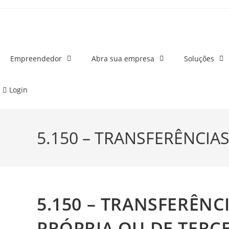
o
conteúdo
Empreendedor
Abra sua empresa
Soluções
Login
5.150 – TRANSFERÊNCIA
5.150 – TRANSFERÊN
PRÓPRIA OU DE TERC