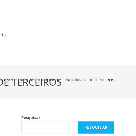
ria
DE TERCEIROS
0 – TRANSFERÊNCIAS DE PRODUÇÃO PRÓPRIA OU DE TERCEIROS
Pesquisar
PESQUISAR