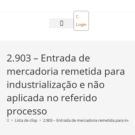
o
conteúdo
Login
Abra sua empresa
Reforma tributária
2.903 – Entrada de
mercadoria remetida para
industrialização e não
aplicada no referido
processo
>
Lista de cfop
>
2.903 – Entrada de mercadoria remetida para indust