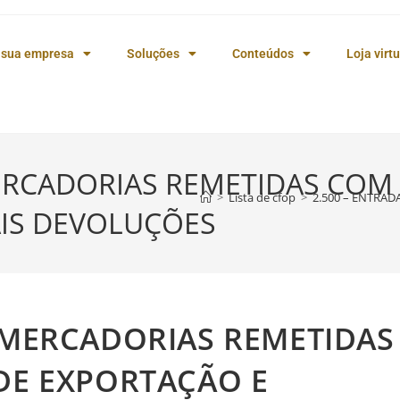
 sua empresa
Soluções
Conteúdos
Loja virtu
ERCADORIAS REMETIDAS COM 
>
Lista de cfop
>
2.500 – ENTRA
IS DEVOLUÇÕES
E MERCADORIAS REMETIDAS
 DE EXPORTAÇÃO E