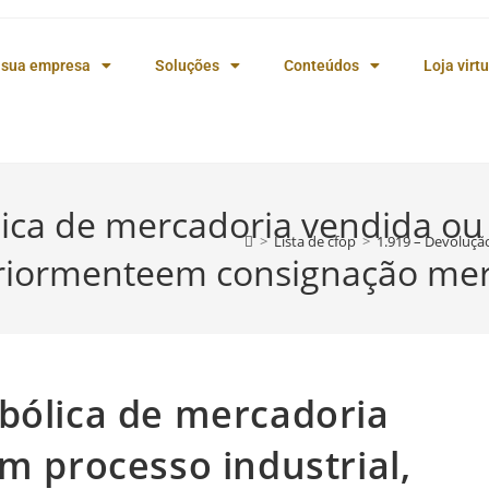
 sua empresa
Soluções
Conteúdos
Loja virtu
ica de mercadoria vendida ou
>
Lista de cfop
>
1.919 – Devoluçã
eriormenteem consignação merc
bólica de mercadoria
em processo industrial,