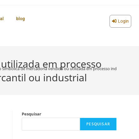
al
blog
Login
 utilizada em processo
o simbólica de mercadoria vendida ou utilizada em processo industrial, rem
antil ou industrial
Pesquisar
PESQUISAR