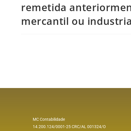
remetida anteriorme
mercantil ou industria
MC Contabilidade
14.200.124/0001-25 CRC/AL 001324/O