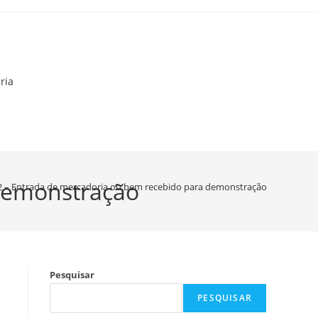
ria
 demonstração
2 – Entrada de mercadoria ou bem recebido para demonstração
Pesquisar
PESQUISAR