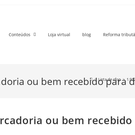
Conteúdos
Loja virtual
blog
Reforma tributá
adoria ou bem recebido para
>
Lista de cfop
>
1.91
ercadoria ou bem recebido