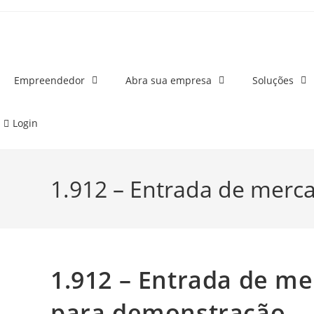
o
conteúdo
Empreendedor
Abra sua empresa
Soluções
Login
1.912 – Entrada de merc
1.912 – Entrada de m
para demonstração