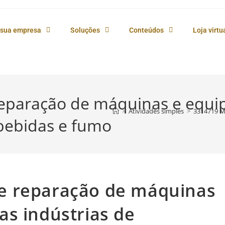
 sua empresa
Soluções
Conteúdos
Loja virtu
eparação de máquinas e equi
>
Atividades simples
>
3314719 M
 bebidas e fumo
e reparação de máquinas
as indústrias de