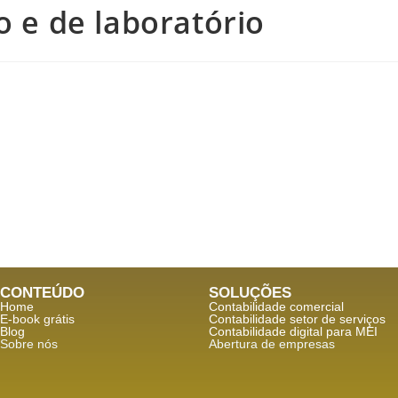
o e de laboratório
CONTEÚDO
SOLUÇÕES
Home
Contabilidade comercial
E-book grátis
Contabilidade setor de
serviços
Blog
Contabilidade digital para MEI
Sobre nós
Abertura de empresas