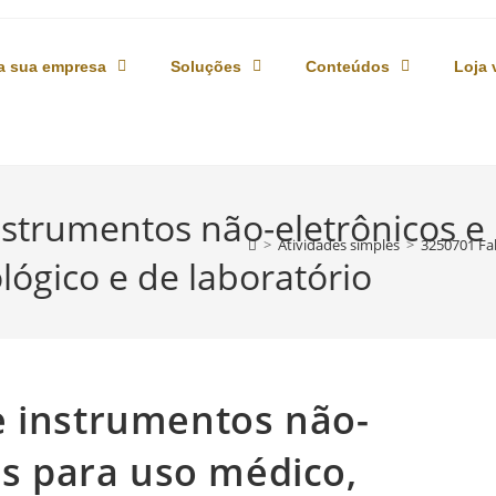
a sua empresa
Soluções
Conteúdos
Loja 
strumentos não-eletrônicos e 
>
Atividades simples
>
3250701 Fab
lógico e de laboratório
e instrumentos não-
os para uso médico,