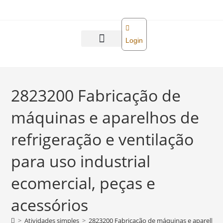
o
conteúdo
Login
Abra sua empresa
Reforma tributária
2823200 Fabricação de
máquinas e aparelhos de
refrigeração e ventilação
para uso industrial
ecomercial, peças e
acessórios
>
Atividades simples
>
2823200 Fabricação de máquinas e aparelhos de