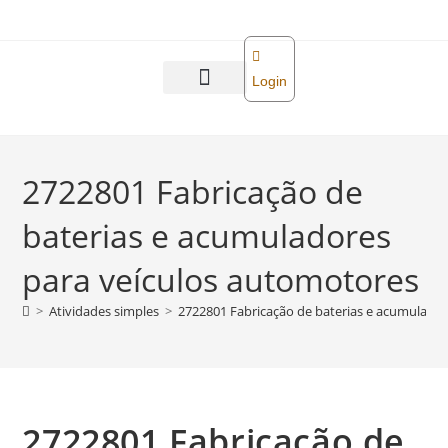
o
conteúdo
Login
Abra sua empresa
Reforma tributária
2722801 Fabricação de
baterias e acumuladores
para veículos automotores
>
Atividades simples
>
2722801 Fabricação de baterias e acumulado
2722801 Fabricação de