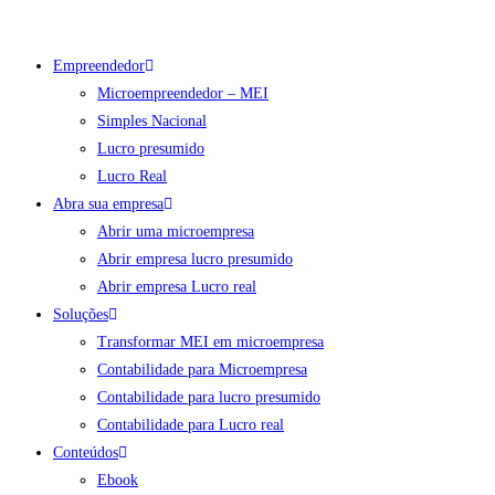
o
Ir
conteúdo
para
Empreendedor
o
Microempreendedor – MEI
conteúdo
Simples Nacional
Lucro presumido
Lucro Real
Abra sua empresa
Abrir uma microempresa
Abrir empresa lucro presumido
Abrir empresa Lucro real
Soluções
Transformar MEI em microempresa
Contabilidade para Microempresa
Contabilidade para lucro presumido
Contabilidade para Lucro real
Conteúdos
Ebook