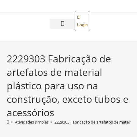
o
conteúdo
Login
Abra sua empresa
Reforma tributária
2229303 Fabricação de
artefatos de material
plástico para uso na
construção, exceto tubos e
acessórios
>
Atividades simples
>
2229303 Fabricação de artefatos de material 