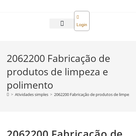
o
conteúdo
Login
Abra sua empresa
Reforma tributária
2062200 Fabricação de
produtos de limpeza e
polimento
>
Atividades simples
>
2062200 Fabricação de produtos de limpeza 
2062200 Fabricação de