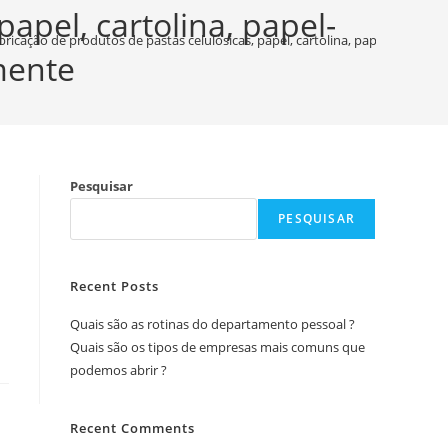
apel, cartolina, papel-
ricação de produtos de pastas celulósicas, papel, cartolina, papel-cartão 
mente
Pesquisar
PESQUISAR
Recent Posts
Quais são as rotinas do departamento pessoal ?
Quais são os tipos de empresas mais comuns que
podemos abrir ?
Recent Comments