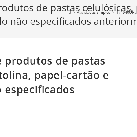
dutos de pastas celulósicas, p
>
Atividades simples
>
1749400 Fab
do não especificados anterior
e produtos de pastas
tolina, papel-cartão e
 especificados