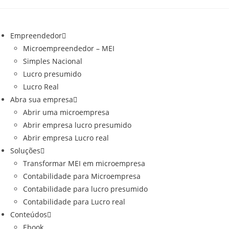
o
Ir
conteúdo
para
o
Empreendedor
conteúdo
Microempreendedor – MEI
Simples Nacional
Lucro presumido
Lucro Real
Abra sua empresa
Abrir uma microempresa
Abrir empresa lucro presumido
Abrir empresa Lucro real
Soluções
Transformar MEI em microempresa
Contabilidade para Microempresa
Contabilidade para lucro presumido
Contabilidade para Lucro real
Conteúdos
Ebook