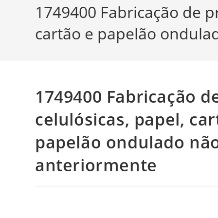
1749400 Fabricação de pro
cartão e papelão ondula
1749400 Fabricação d
celulósicas, papel, car
papelão ondulado não
anteriormente