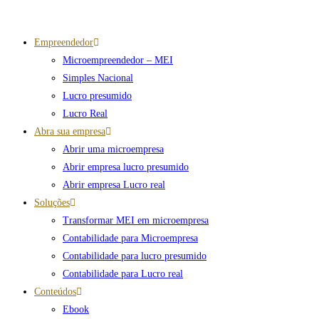
o
Ir
conteúdo
para
Empreendedor
o
Microempreendedor – MEI
conteúdo
Simples Nacional
Lucro presumido
Lucro Real
Abra sua empresa
Abrir uma microempresa
Abrir empresa lucro presumido
Abrir empresa Lucro real
Soluções
Transformar MEI em microempresa
Contabilidade para Microempresa
Contabilidade para lucro presumido
Contabilidade para Lucro real
Conteúdos
Ebook