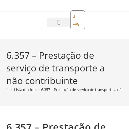
o
conteúdo
Login
Abra sua empresa
Reforma tributária
6.357 – Prestação de
serviço de transporte a
não contribuinte
>
Lista de cfop
>
6.357 – Prestação de serviço de transporte a não co
6.357 – Prestação de