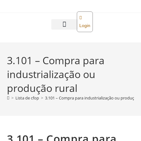
o
conteúdo
Login
Abra sua empresa
Reforma tributária
3.101 – Compra para
industrialização ou
produção rural
>
Lista de cfop
>
3.101 – Compra para industrialização ou produção 
3.101 – Compra para