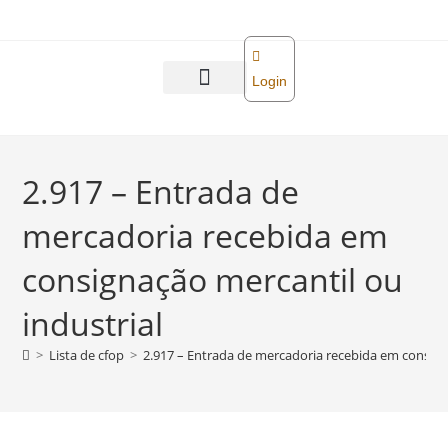
o
conteúdo
Login
Abra sua empresa
Reforma tributária
2.917 – Entrada de
mercadoria recebida em
consignação mercantil ou
industrial
>
Lista de cfop
>
2.917 – Entrada de mercadoria recebida em consign