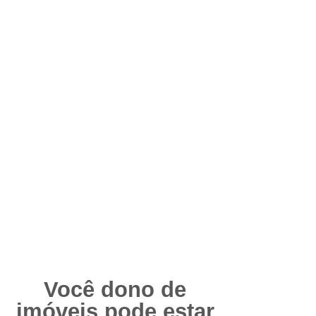
urbanos, rurais e
ALUGUÉIS no Brasil e
como você pode se
proteger AGORA antes
que seja tarde demais !
Você dono de
imóveis pode estar