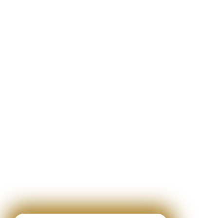
período você achar que
o material não valeu o
investimento,
devolvemos o seu
dinheiro !