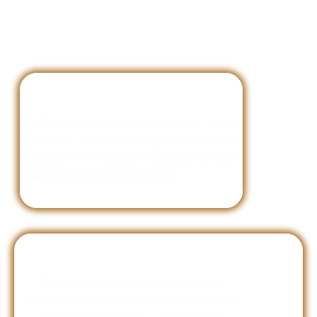
Cruzamento de Dados
A Receita cruzará automaticamente dados
bancários, contratos de aluguel, consumo de
água/luz e IR. Qualquer inconsistência será
detectada INSTANTANEAMENTE.
Multas Astronômicas
Quem for pego omitindo rendimentos de
aluguel ou subavaliando imóveis pagará multas