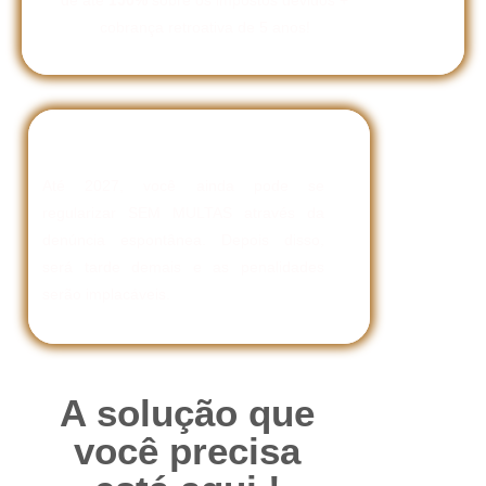
de até
150%
sobre os impostos devidos +
cobrança retroativa de 5 anos!
O prazo está acabando
Até 2027, você ainda pode se
regularizar SEM MULTAS através da
denúncia espontânea. Depois disso,
será tarde demais e as penalidades
serão implacáveis.
A solução que
você precisa