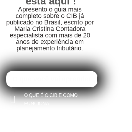
está aqui !
Apresento o guia mais
completo sobre o CIB já
publicado no Brasil, escrito por
Maria Cristina Contadora
especialista com mais de 20
anos de experiência em
planejamento tributário.
O que você vai aprender
O QUE É O CIB E COMO
FUNCIONA
Entenda detalhadamente o sistema que vai
revolucionar o mercado imobiliário
COMO EVITAR MULTAS DE ATÉ